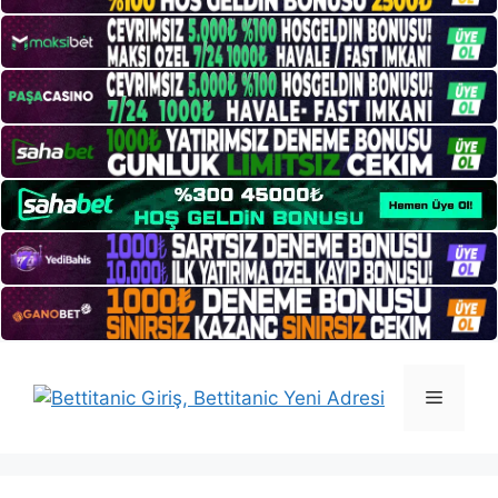
İçeriğe
atla
Menü