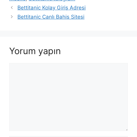
Bettitanic Kolay Giriş Adresi
Bettitanic Canlı Bahis Sitesi
Yorum yapın
Yorum