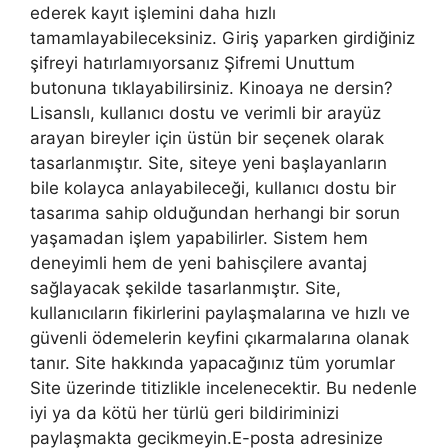
ederek kayıt işlemini daha hızlı
tamamlayabileceksiniz. Giriş yaparken girdiğiniz
şifreyi hatırlamıyorsanız Şifremi Unuttum
butonuna tıklayabilirsiniz. Kinoaya ne dersin?
Lisanslı, kullanıcı dostu ve verimli bir arayüz
arayan bireyler için üstün bir seçenek olarak
tasarlanmıştır. Site, siteye yeni başlayanların
bile kolayca anlayabileceği, kullanıcı dostu bir
tasarıma sahip olduğundan herhangi bir sorun
yaşamadan işlem yapabilirler. Sistem hem
deneyimli hem de yeni bahisçilere avantaj
sağlayacak şekilde tasarlanmıştır. Site,
kullanıcıların fikirlerini paylaşmalarına ve hızlı ve
güvenli ödemelerin keyfini çıkarmalarına olanak
tanır. Site hakkında yapacağınız tüm yorumlar
Site üzerinde titizlikle incelenecektir. Bu nedenle
iyi ya da kötü her türlü geri bildiriminizi
paylaşmakta gecikmeyin.E-posta adresinize