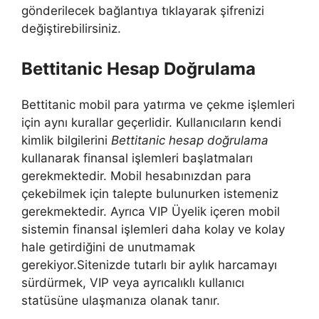
gönderilecek bağlantıya tıklayarak şifrenizi
değiştirebilirsiniz.
Bettitanic Hesap Doğrulama
Bettitanic mobil para yatırma ve çekme işlemleri
için aynı kurallar geçerlidir. Kullanıcıların kendi
kimlik bilgilerini
Bettitanic hesap doğrulama
kullanarak finansal işlemleri başlatmaları
gerekmektedir. Mobil hesabınızdan para
çekebilmek için talepte bulunurken istemeniz
gerekmektedir. Ayrıca VIP Üyelik içeren mobil
sistemin finansal işlemleri daha kolay ve kolay
hale getirdiğini de unutmamak
gerekiyor.Sitenizde tutarlı bir aylık harcamayı
sürdürmek, VIP veya ayrıcalıklı kullanıcı
statüsüne ulaşmanıza olanak tanır.