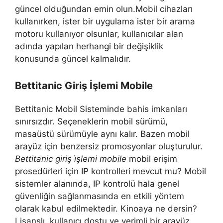
güncel olduğundan emin olun.Mobil cihazları
kullanırken, ister bir uygulama ister bir arama
motoru kullanıyor olsunlar, kullanıcılar alan
adında yapılan herhangi bir değişiklik
konusunda güncel kalmalıdır.
Bettitanic Giriş İşlemi Mobile
Bettitanic Mobil Sisteminde bahis imkanları
sınırsızdır. Seçeneklerin mobil sürümü,
masaüstü sürümüyle aynı kalır. Bazen mobil
arayüz için benzersiz promosyonlar oluşturulur.
Bettitanic giriş i̇şlemi mobile
mobil erişim
prosedürleri için IP kontrolleri mevcut mu? Mobil
sistemler alanında, IP kontrolü hala genel
güvenliğin sağlanmasında en etkili yöntem
olarak kabul edilmektedir. Kinoaya ne dersin?
Lisanslı, kullanıcı dostu ve verimli bir arayüz