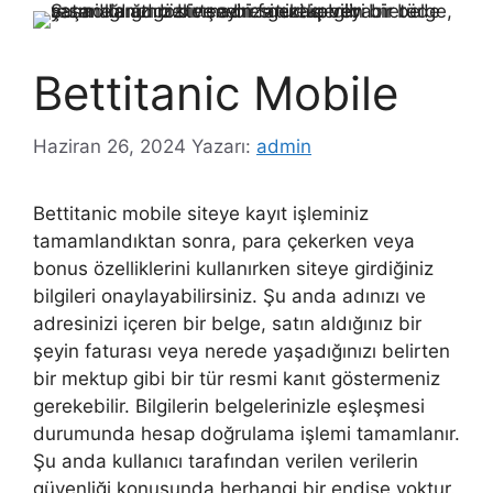
Bettitanic Mobile
Haziran 26, 2024
Yazarı:
admin
Bettitanic mobile siteye kayıt işleminiz
tamamlandıktan sonra, para çekerken veya
bonus özelliklerini kullanırken siteye girdiğiniz
bilgileri onaylayabilirsiniz. Şu anda adınızı ve
adresinizi içeren bir belge, satın aldığınız bir
şeyin faturası veya nerede yaşadığınızı belirten
bir mektup gibi bir tür resmi kanıt göstermeniz
gerekebilir. Bilgilerin belgelerinizle eşleşmesi
durumunda hesap doğrulama işlemi tamamlanır.
Şu anda kullanıcı tarafından verilen verilerin
güvenliği konusunda herhangi bir endişe yoktur.