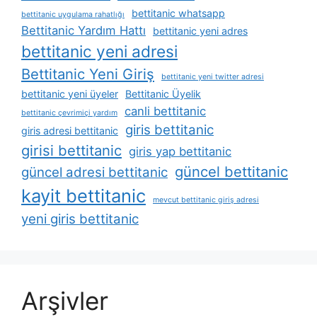
bettitanic whatsapp
bettitanic uygulama rahatlığı
Bettitanic Yardım Hattı
bettitanic yeni adres
bettitanic yeni adresi
Bettitanic Yeni Giriş
bettitanic yeni twitter adresi
bettitanic yeni üyeler
Bettitanic Üyelik
canli bettitanic
bettitanic çevrimiçi yardım
giris bettitanic
giris adresi bettitanic
girisi bettitanic
giris yap bettitanic
güncel bettitanic
güncel adresi bettitanic
kayit bettitanic
mevcut bettitanic giriş adresi
yeni giris bettitanic
Arşivler