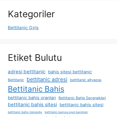
Kategoriler
Bettitanic Giriş
Etiket Bulutu
adresi bettitanic
bahis sitesi bettitanic
bettitanic adresi
Bettitanic
bettitanic altyapısı
Bettitanic Bahis
bettitanic bahis oranları
Bettitanic Bahis Seçenekleri
bettitanic bahis sitesi
bettitanic bahis sitesi
bettitanic bahis topluluğu
bettitanic başlıca oyun başlıkları