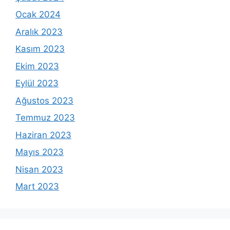
Ocak 2024
Aralık 2023
Kasım 2023
Ekim 2023
Eylül 2023
Ağustos 2023
Temmuz 2023
Haziran 2023
Mayıs 2023
Nisan 2023
Mart 2023