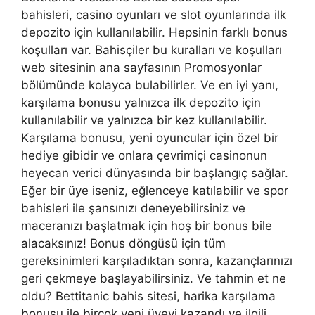
bahisleri, casino oyunları ve slot oyunlarında ilk
depozito için kullanılabilir. Hepsinin farklı bonus
koşulları var. Bahisçiler bu kuralları ve koşulları
web sitesinin ana sayfasının Promosyonlar
bölümünde kolayca bulabilirler. Ve en iyi yanı,
karşılama bonusu yalnızca ilk depozito için
kullanılabilir ve yalnızca bir kez kullanılabilir.
Karşılama bonusu, yeni oyuncular için özel bir
hediye gibidir ve onlara çevrimiçi casinonun
heyecan verici dünyasında bir başlangıç sağlar.
Eğer bir üye iseniz, eğlenceye katılabilir ve spor
bahisleri ile şansınızı deneyebilirsiniz ve
maceranızı başlatmak için hoş bir bonus bile
alacaksınız! Bonus döngüsü için tüm
gereksinimleri karşıladıktan sonra, kazançlarınızı
geri çekmeye başlayabilirsiniz. Ve tahmin et ne
oldu? Bettitanic bahis sitesi, harika karşılama
bonusu ile birçok yeni üyeyi kazandı ve ilgili