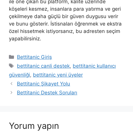
ile öne çıkan bu platform, kalite üzerinde
köşeleri kesmez, insanlara para yatırma ve geri
çekilmeye daha güçlü bir güven duygusu verir
ve bunu gösterir. İstisnaları öğrenmek ve ekstra
özel hissetmek istiyorsanız, bu adresten seçim
yapabilirsiniz.
Kategoriler
Bettitanic Giriş
Etiketler
bettitanic canli destek
,
bettitanic kullanıcı
güvenliği
,
bettitanic yeni üyeler
Bettitanic Şikayet Yolu
Bettitanic Destek Soruları
Yorum yapın