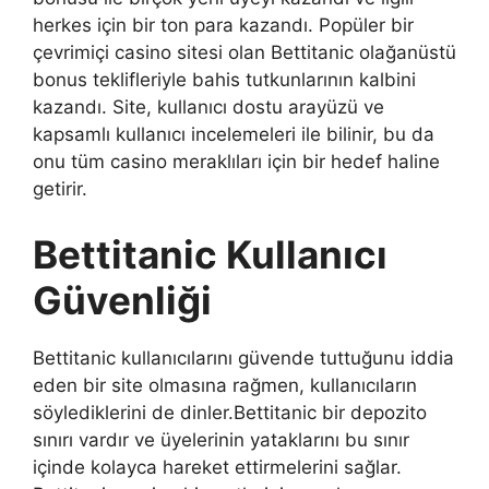
herkes için bir ton para kazandı. Popüler bir
çevrimiçi casino sitesi olan Bettitanic olağanüstü
bonus teklifleriyle bahis tutkunlarının kalbini
kazandı. Site, kullanıcı dostu arayüzü ve
kapsamlı kullanıcı incelemeleri ile bilinir, bu da
onu tüm casino meraklıları için bir hedef haline
getirir.
Bettitanic Kullanıcı
Güvenliği
Bettitanic kullanıcılarını güvende tuttuğunu iddia
eden bir site olmasına rağmen, kullanıcıların
söylediklerini de dinler.Bettitanic bir depozito
sınırı vardır ve üyelerinin yataklarını bu sınır
içinde kolayca hareket ettirmelerini sağlar.