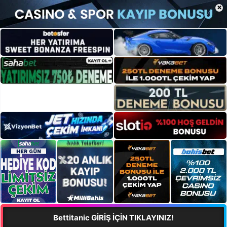
×
Bettitanic GİRİŞ İÇİN TIKLAYINIZ!