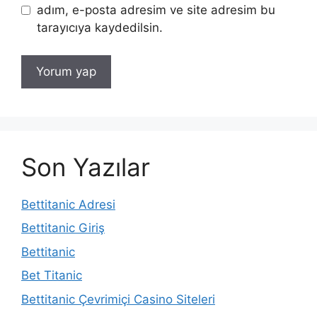
adım, e-posta adresim ve site adresim bu
tarayıcıya kaydedilsin.
Son Yazılar
Bettitanic Adresi
Bettitanic Giriş
Bettitanic
Bet Titanic
Bettitanic Çevrimiçi Casino Siteleri