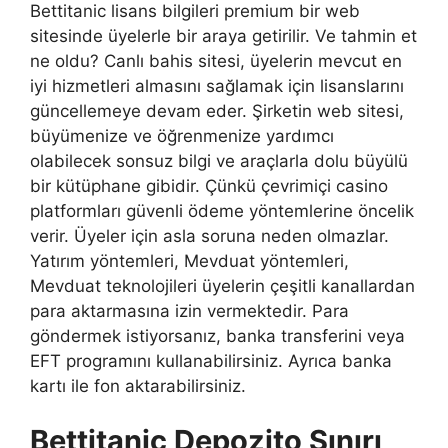
Bettitanic lisans bilgileri premium bir web
sitesinde üyelerle bir araya getirilir. Ve tahmin et
ne oldu? Canlı bahis sitesi, üyelerin mevcut en
iyi hizmetleri almasını sağlamak için lisanslarını
güncellemeye devam eder. Şirketin web sitesi,
büyümenize ve öğrenmenize yardımcı
olabilecek sonsuz bilgi ve araçlarla dolu büyülü
bir kütüphane gibidir. Çünkü çevrimiçi casino
platformları güvenli ödeme yöntemlerine öncelik
verir. Üyeler için asla soruna neden olmazlar.
Yatırım yöntemleri, Mevduat yöntemleri,
Mevduat teknolojileri üyelerin çeşitli kanallardan
para aktarmasına izin vermektedir. Para
göndermek istiyorsanız, banka transferini veya
EFT programını kullanabilirsiniz. Ayrıca banka
kartı ile fon aktarabilirsiniz.
Bettitanic Depozito Sınırı