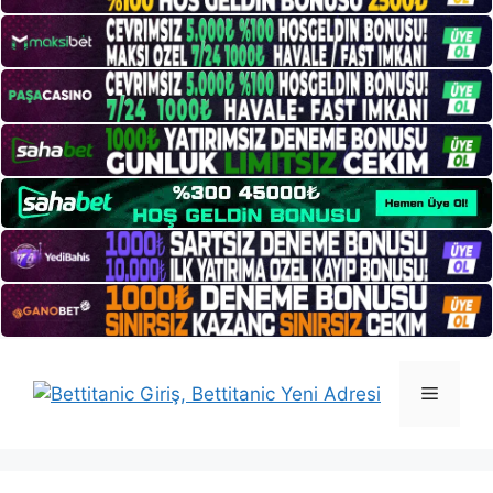
İçeriğe
atla
Menü