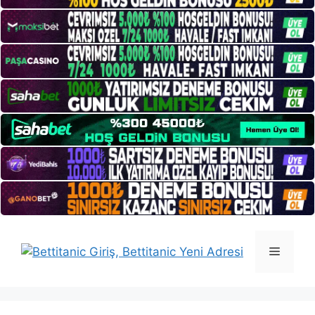
İçeriğe
atla
Menü