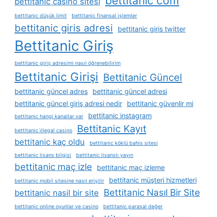
bettitanic com
bettitanic casino sitesi
bettitanic düşük limit
bettitanic finansal i̇şlemler
bettitanic giris adresi
bettitanic giris twitter
Bettitanic Giriş
bettitanic giriş adresimi nasıl öğrenebilirim
Bettitanic Girişi
Bettitanic Güncel
bettitanic güncel adres
bettitanic güncel adresi
bettitanic güncel giriş adresi nedir
bettitanic güvenlir mi
bettitanic instagram
bettitanic hangi kanallar var
Bettitanic Kayıt
bettitanic i̇llegal casino
bettitanic kaç oldu
bettitanic köklü bahis sitesi
bettitanic lisans bilgisi
bettitanic lisanslı yayın
bettitanic maç izle
bettitanic maç izleme
bettitanic müşteri hizmetleri
bettitanic mobil sitesine nasıl erişilir
Bettitanic Nasıl Bir Site
bettitanic nasil bir site
bettitanic online oyunlar ve casino
bettitanic parasal değer