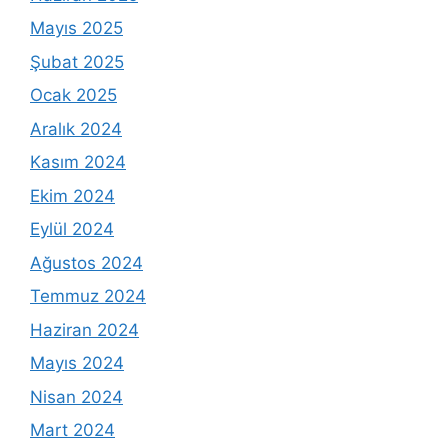
Mayıs 2025
Şubat 2025
Ocak 2025
Aralık 2024
Kasım 2024
Ekim 2024
Eylül 2024
Ağustos 2024
Temmuz 2024
Haziran 2024
Mayıs 2024
Nisan 2024
Mart 2024