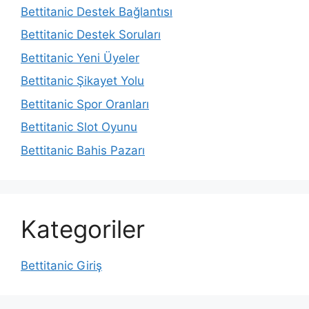
Bettitanic Destek Bağlantısı
Bettitanic Destek Soruları
Bettitanic Yeni Üyeler
Bettitanic Şikayet Yolu
Bettitanic Spor Oranları
Bettitanic Slot Oyunu
Bettitanic Bahis Pazarı
Kategoriler
Bettitanic Giriş