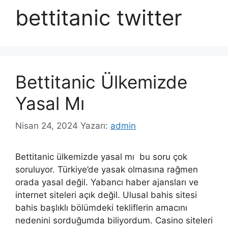
bettitanic twitter
Bettitanic Ülkemizde
Yasal Mı
Nisan 24, 2024
Yazarı:
admin
Bettitanic ülkemizde yasal mı bu soru çok
soruluyor. Türkiye’de yasak olmasına rağmen
orada yasal değil. Yabancı haber ajansları ve
internet siteleri açık değil. Ulusal bahis sitesi
bahis başlıklı bölümdeki tekliflerin amacını
nedenini sorduğumda biliyordum. Casino siteleri