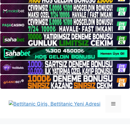
İçeriğe
atla
Menü