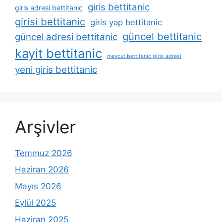
giris bettitanic
giris adresi bettitanic
girisi bettitanic
giris yap bettitanic
güncel bettitanic
güncel adresi bettitanic
kayit bettitanic
mevcut bettitanic giriş adresi
yeni giris bettitanic
Arşivler
Temmuz 2026
Haziran 2026
Mayıs 2026
Eylül 2025
Haziran 2025