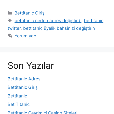
Kategoriler
Bettitanic Giriş
Etiketler
bettitanic neden adres değiştirdi
,
bettitanic
twitter
,
bettitanic üyelik bahsinizi değiştirin
Yorum yap
Son Yazılar
Bettitanic Adresi
Bettitanic Giriş
Bettitanic
Bet Titanic
Bettitanic Çevrimiçi Casino Siteleri