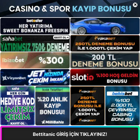
×
Bettitanic GİRİŞ İÇİN TIKLAYINIZ!