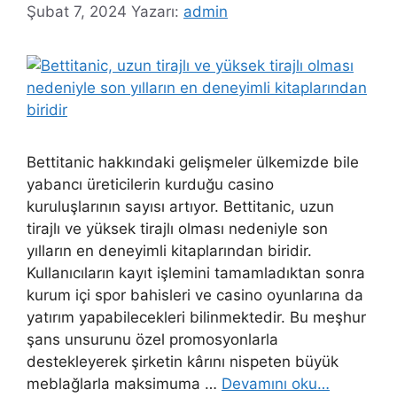
Şubat 7, 2024
Yazarı:
admin
Bettitanic hakkındaki gelişmeler ülkemizde bile
yabancı üreticilerin kurduğu casino
kuruluşlarının sayısı artıyor. Bettitanic, uzun
tirajlı ve yüksek tirajlı olması nedeniyle son
yılların en deneyimli kitaplarından biridir.
Kullanıcıların kayıt işlemini tamamladıktan sonra
kurum içi spor bahisleri ve casino oyunlarına da
yatırım yapabilecekleri bilinmektedir. Bu meşhur
şans unsurunu özel promosyonlarla
destekleyerek şirketin kârını nispeten büyük
meblağlarla maksimuma …
Devamını oku…