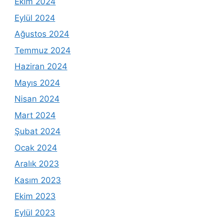
Ekim 2024
Eylül 2024
Ağustos 2024
Temmuz 2024
Haziran 2024
Mayıs 2024
Nisan 2024
Mart 2024
Şubat 2024
Ocak 2024
Aralık 2023
Kasım 2023
Ekim 2023
Eylül 2023