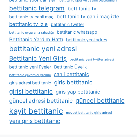
bettitanic spor ve casino platformları
bettitanic telegram
bettitanic tv
bettitanic tv canli maç izle
bettitanic tv canli maç
bettitanic tv izle
bettitanic twitter
bettitanic whatsapp
bettitanic uygulama rahatlığı
Bettitanic Yardım Hattı
bettitanic yeni adres
bettitanic yeni adresi
Bettitanic Yeni Giriş
bettitanic yeni twitter adresi
bettitanic yeni üyeler
Bettitanic Üyelik
canli bettitanic
bettitanic çevrimiçi yardım
giris bettitanic
giris adresi bettitanic
girisi bettitanic
giris yap bettitanic
güncel bettitanic
güncel adresi bettitanic
kayit bettitanic
mevcut bettitanic giriş adresi
yeni giris bettitanic