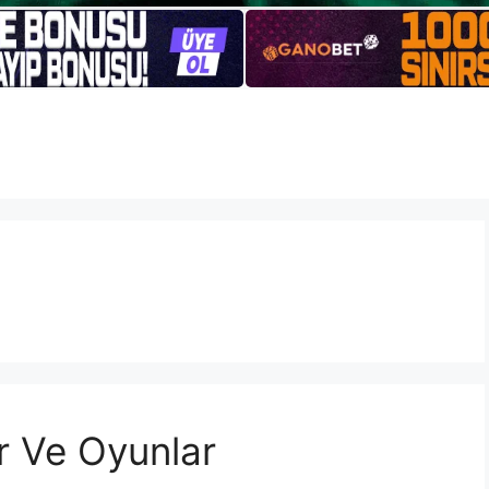
r Ve Oyunlar