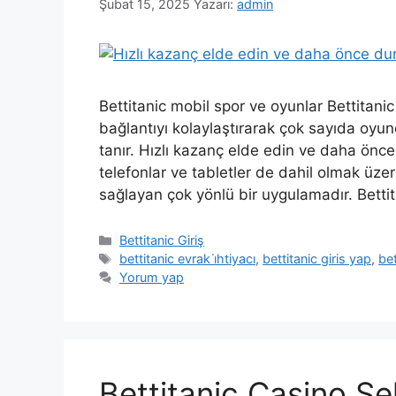
Şubat 15, 2025
Yazarı:
admin
Bettitanic mobil spor ve oyunlar Bettitani
bağlantıyı kolaylaştırarak çok sayıda oyun
tanır. Hızlı kazanç elde edin ve daha önc
telefonlar ve tabletler de dahil olmak üzer
sağlayan çok yönlü bir uygulamadır. Betti
Kategoriler
Bettitanic Giriş
Etiketler
bettitanic evrak i̇htiyacı
,
bettitanic giris yap
,
bet
Yorum yap
Bettitanic Casino Se