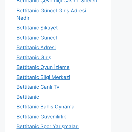
Bettitanic Çevrimiçi Casino Siteleri
Bettitanic Güncel Giriş Adresi
Nedir
Bettitanic Şikayet
Bettitanic Güncel
Bettitanic Adresi
Bettitanic Giriş
Bettitanic Oyun İzleme
Bettitanic Bilgi Merkezi
Bettitanic Canlı Tv
Bettitanic
Bettitanic Bahis Oynama
Bettitanic Güvenilirlik
Bettitanic Spor Yarışmaları