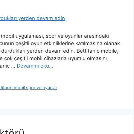
c mobil uygulaması, spor ve oyunlar arasındaki
cunun çeşitli oyun etkinliklerine katılmasına olanak
e durdukları yerden devam edin. Bettitanic mobile,
e çok çeşitli mobil cihazlarla uyumlu olmasını
tanic …
Devamını oku…
titanic mobil spor ve oyunlar
ktörü