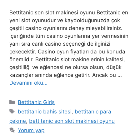
Bettitanic son slot makinesi oyunu Bettitanic en
yeni slot oyunudur ve kaydolduğunuzda çok
çeşitli casino oyunlarını deneyimleyebilirsiniz.
İçeriğinde tüm casino oyunlarına yer vermesinin
yanı sıra canlı casino seçeneği de ilginizi
çekecektir. Casino oyun fiyatları da bu konuda
önemlidir. Bettitanic slot makinelerinin kalitesi,
çeşitliliği ve eğlencesi ne olursa olsun, düşük
kazançlar anında eğlence getirir. Ancak bu …
Devamını oku…
Kategoriler
Bettitanic Giriş
Etiketler
bettitanic bahis sitesi
,
bettitanic para
çekme
,
bettitanic son slot makinesi oyunu
Yorum yap