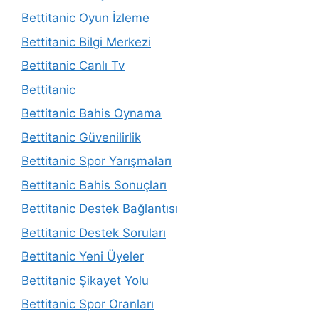
Bettitanic Oyun İzleme
Bettitanic Bilgi Merkezi
Bettitanic Canlı Tv
Bettitanic
Bettitanic Bahis Oynama
Bettitanic Güvenilirlik
Bettitanic Spor Yarışmaları
Bettitanic Bahis Sonuçları
Bettitanic Destek Bağlantısı
Bettitanic Destek Soruları
Bettitanic Yeni Üyeler
Bettitanic Şikayet Yolu
Bettitanic Spor Oranları