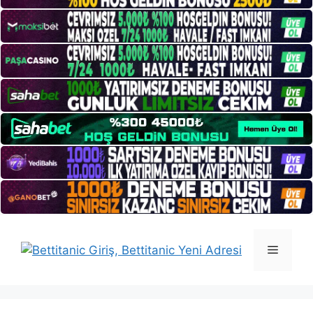
İçeriğe
atla
Menü