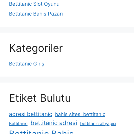
Bettitanic Slot Oyunu
Bettitanic Bahis Pazarı
Kategoriler
Bettitanic Giriş
Etiket Bulutu
adresi bettitanic
bahis sitesi bettitanic
bettitanic adresi
Bettitanic
bettitanic altyapısı
Bettitanic Bahis