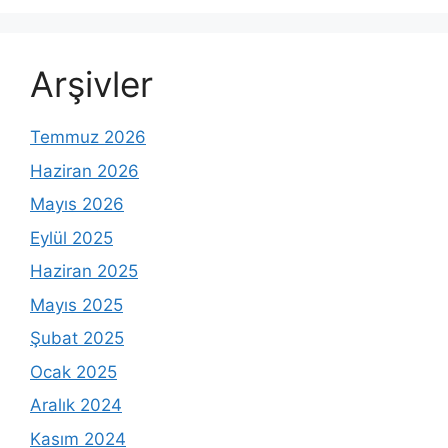
Arşivler
Temmuz 2026
Haziran 2026
Mayıs 2026
Eylül 2025
Haziran 2025
Mayıs 2025
Şubat 2025
Ocak 2025
Aralık 2024
Kasım 2024