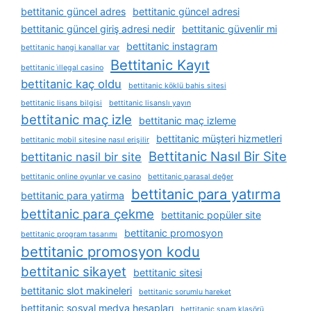
bettitanic güncel adres
bettitanic güncel adresi
bettitanic güncel giriş adresi nedir
bettitanic güvenlir mi
bettitanic instagram
bettitanic hangi kanallar var
Bettitanic Kayıt
bettitanic i̇llegal casino
bettitanic kaç oldu
bettitanic köklü bahis sitesi
bettitanic lisans bilgisi
bettitanic lisanslı yayın
bettitanic maç izle
bettitanic maç izleme
bettitanic müşteri hizmetleri
bettitanic mobil sitesine nasıl erişilir
Bettitanic Nasıl Bir Site
bettitanic nasil bir site
bettitanic online oyunlar ve casino
bettitanic parasal değer
bettitanic para yatırma
bettitanic para yatirma
bettitanic para çekme
bettitanic popüler site
bettitanic promosyon
bettitanic program tasarımı
bettitanic promosyon kodu
bettitanic sikayet
bettitanic sitesi
bettitanic slot makineleri
bettitanic sorumlu hareket
bettitanic sosyal medya hesapları
bettitanic spam klasörü