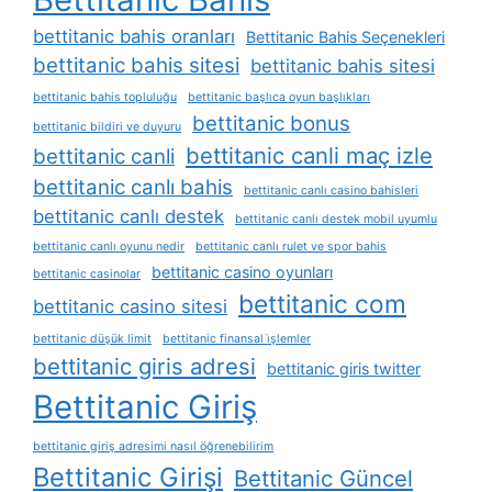
bettitanic bahis oranları
Bettitanic Bahis Seçenekleri
bettitanic bahis sitesi
bettitanic bahis sitesi
bettitanic bahis topluluğu
bettitanic başlıca oyun başlıkları
bettitanic bonus
bettitanic bildiri ve duyuru
bettitanic canli maç izle
bettitanic canli
bettitanic canlı bahis
bettitanic canlı casino bahisleri
bettitanic canlı destek
bettitanic canlı destek mobil uyumlu
bettitanic canlı oyunu nedir
bettitanic canlı rulet ve spor bahis
bettitanic casino oyunları
bettitanic casinolar
bettitanic com
bettitanic casino sitesi
bettitanic düşük limit
bettitanic finansal i̇şlemler
bettitanic giris adresi
bettitanic giris twitter
Bettitanic Giriş
bettitanic giriş adresimi nasıl öğrenebilirim
Bettitanic Girişi
Bettitanic Güncel