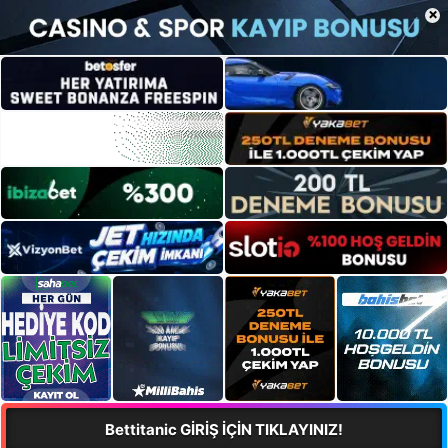
×
Bettitanic GİRİŞ İÇİN TIKLAYINIZ!