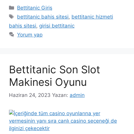
Kategoriler
Bettitanic Giriş
Etiketler
bettitanic bahis sitesi
,
bettitanic hizmeti
bahis sitesi
,
girisi bettitanic
Yorum yap
Bettitanic Son Slot
Makinesi Oyunu
Haziran 24, 2023
Yazarı:
admin