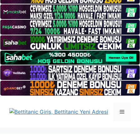
İçeriğe
atla
Menü