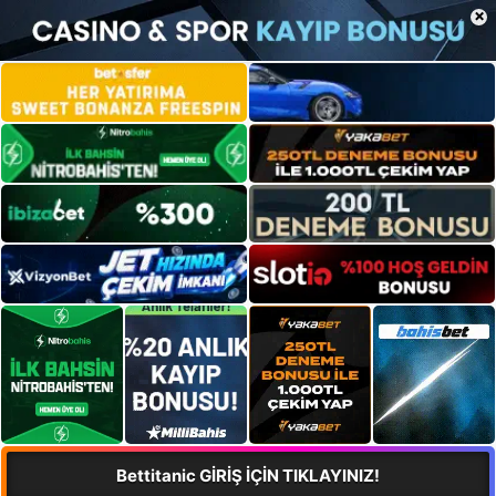
×
Bettitanic GİRİŞ İÇİN TIKLAYINIZ!