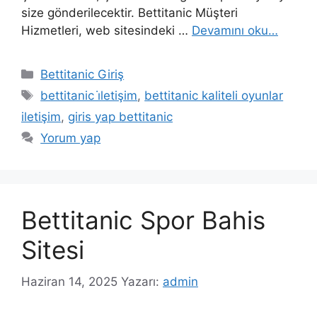
size gönderilecektir. Bettitanic Müşteri
Hizmetleri, web sitesindeki …
Devamını oku…
Kategoriler
Bettitanic Giriş
Etiketler
bettitanic i̇letişim
,
bettitanic kaliteli oyunlar
iletişim
,
giris yap bettitanic
Yorum yap
Bettitanic Spor Bahis
Sitesi
Haziran 14, 2025
Yazarı:
admin