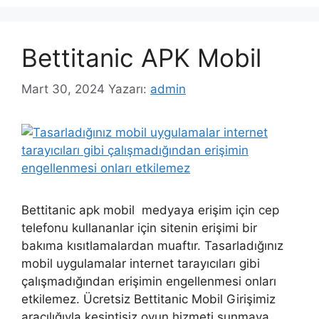
Bettitanic APK Mobil
Mart 30, 2024
Yazarı:
admin
Bettitanic apk mobil medyaya erişim için cep
telefonu kullananlar için sitenin erişimi bir
bakıma kısıtlamalardan muaftır. Tasarladığınız
mobil uygulamalar internet tarayıcıları gibi
çalışmadığından erişimin engellenmesi onları
etkilemez. Ücretsiz Bettitanic Mobil Girişimiz
aracılığıyla kesintisiz oyun hizmeti sunmaya