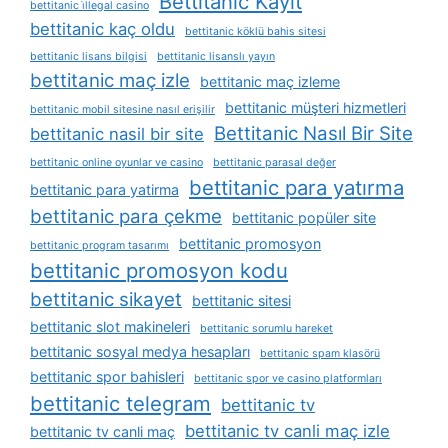
Bettitanic Kayıt
bettitanic i̇llegal casino
bettitanic kaç oldu
bettitanic köklü bahis sitesi
bettitanic lisans bilgisi
bettitanic lisanslı yayın
bettitanic maç izle
bettitanic maç izleme
bettitanic müşteri hizmetleri
bettitanic mobil sitesine nasıl erişilir
Bettitanic Nasıl Bir Site
bettitanic nasil bir site
bettitanic online oyunlar ve casino
bettitanic parasal değer
bettitanic para yatırma
bettitanic para yatirma
bettitanic para çekme
bettitanic popüler site
bettitanic promosyon
bettitanic program tasarımı
bettitanic promosyon kodu
bettitanic sikayet
bettitanic sitesi
bettitanic slot makineleri
bettitanic sorumlu hareket
bettitanic sosyal medya hesapları
bettitanic spam klasörü
bettitanic spor bahisleri
bettitanic spor ve casino platformları
bettitanic telegram
bettitanic tv
bettitanic tv canli maç izle
bettitanic tv canli maç