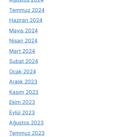
Temmuz 2024
Haziran 2024
Mayıs 2024
Nisan 2024
Mart 2024
Şubat 2024
Ocak 2024
Aralık 2023
Kasım 2023
Ekim 2023
Eylül 2023
Ağustos 2023
Temmuz 2023