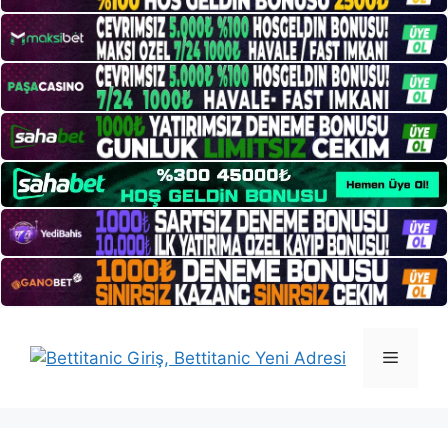
İçeriğe
atla
Menü