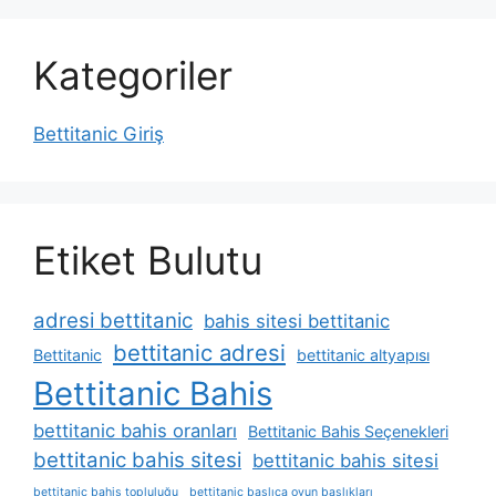
Kategoriler
Bettitanic Giriş
Etiket Bulutu
adresi bettitanic
bahis sitesi bettitanic
bettitanic adresi
Bettitanic
bettitanic altyapısı
Bettitanic Bahis
bettitanic bahis oranları
Bettitanic Bahis Seçenekleri
bettitanic bahis sitesi
bettitanic bahis sitesi
bettitanic bahis topluluğu
bettitanic başlıca oyun başlıkları