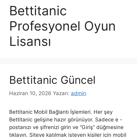
Bettitanic
Profesyonel Oyun
Lisansı
Bettitanic Güncel
Haziran 10, 2026
Yazarı:
admin
Bettitanic Mobil Bağlantı İşlemleri. Her şey
Bettitanic gelişine hazır görünüyor. Sadece e -
postanızı ve şifrenizi girin ve “Giriş” düğmesine
tıklayın. Siteye katılmak isteyen kişiler için mobil