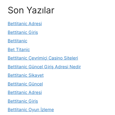
Son Yazılar
Bettitanic Adresi
Bettitanic Giriş
Bettitanic
Bet Titanic
Bettitanic Çevrimiçi Casino Siteleri
Bettitanic Güncel Giriş Adresi Nedir
Bettitanic Şikayet
Bettitanic Güncel
Bettitanic Adresi
Bettitanic Giriş
Bettitanic Oyun İzleme