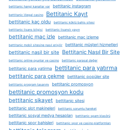
bettitanic instagram
bettitanic hangi kanallar var
Bettitanic Kayıt
bettitanic i̇llegal casino
bettitanic kaç oldu
bettitanic köklü bahis sitesi
bettitanic lisans bilgisi
bettitanic lisanslı yayın
bettitanic maç izle
bettitanic maç izleme
bettitanic müşteri hizmetleri
bettitanic mobil sitesine nasıl erişilir
Bettitanic Nasıl Bir Site
bettitanic nasil bir site
bettitanic online oyunlar ve casino
bettitanic parasal değer
bettitanic para yatırma
bettitanic para yatirma
bettitanic para çekme
bettitanic popüler site
bettitanic promosyon
bettitanic program tasarımı
bettitanic promosyon kodu
bettitanic sikayet
bettitanic sitesi
bettitanic slot makineleri
bettitanic sorumlu hareket
bettitanic sosyal medya hesapları
bettitanic spam klasörü
bettitanic spor bahisleri
bettitanic spor ve casino platformları