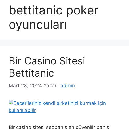
bettitanic poker
oyuncuları
Bir Casino Sitesi
Bettitanic
Mart 23, 2024
Yazarı:
admin
Bir casino sitesi seobahis en güvenilir bahis