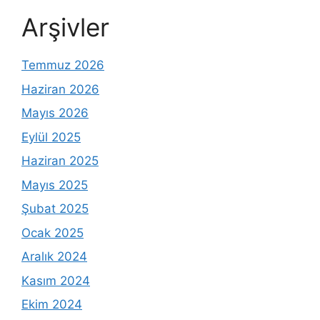
Arşivler
Temmuz 2026
Haziran 2026
Mayıs 2026
Eylül 2025
Haziran 2025
Mayıs 2025
Şubat 2025
Ocak 2025
Aralık 2024
Kasım 2024
Ekim 2024