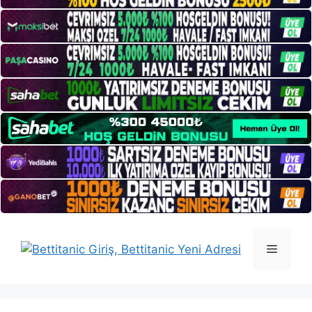
İçeriğe
atla
Menü