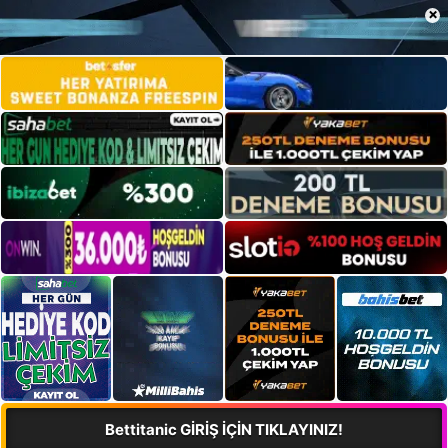
×
Bettitanic GİRİŞ İÇİN TIKLAYINIZ!