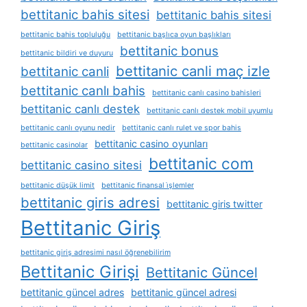
bettitanic bahis sitesi
bettitanic bahis sitesi
bettitanic bahis topluluğu
bettitanic başlıca oyun başlıkları
bettitanic bonus
bettitanic bildiri ve duyuru
bettitanic canli maç izle
bettitanic canli
bettitanic canlı bahis
bettitanic canlı casino bahisleri
bettitanic canlı destek
bettitanic canlı destek mobil uyumlu
bettitanic canlı oyunu nedir
bettitanic canlı rulet ve spor bahis
bettitanic casino oyunları
bettitanic casinolar
bettitanic com
bettitanic casino sitesi
bettitanic düşük limit
bettitanic finansal i̇şlemler
bettitanic giris adresi
bettitanic giris twitter
Bettitanic Giriş
bettitanic giriş adresimi nasıl öğrenebilirim
Bettitanic Girişi
Bettitanic Güncel
bettitanic güncel adres
bettitanic güncel adresi