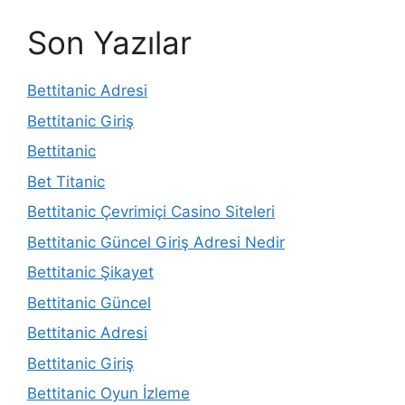
Son Yazılar
Bettitanic Adresi
Bettitanic Giriş
Bettitanic
Bet Titanic
Bettitanic Çevrimiçi Casino Siteleri
Bettitanic Güncel Giriş Adresi Nedir
Bettitanic Şikayet
Bettitanic Güncel
Bettitanic Adresi
Bettitanic Giriş
Bettitanic Oyun İzleme