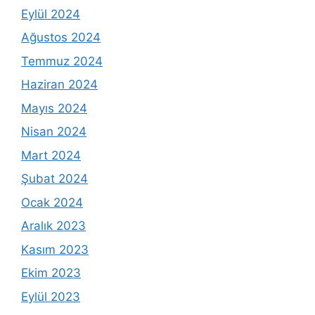
Eylül 2024
Ağustos 2024
Temmuz 2024
Haziran 2024
Mayıs 2024
Nisan 2024
Mart 2024
Şubat 2024
Ocak 2024
Aralık 2023
Kasım 2023
Ekim 2023
Eylül 2023