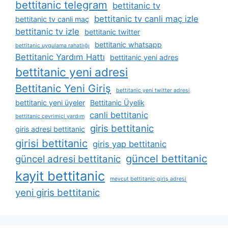
bettitanic telegram
bettitanic tv
bettitanic tv canli maç izle
bettitanic tv canli maç
bettitanic tv izle
bettitanic twitter
bettitanic whatsapp
bettitanic uygulama rahatlığı
Bettitanic Yardım Hattı
bettitanic yeni adres
bettitanic yeni adresi
Bettitanic Yeni Giriş
bettitanic yeni twitter adresi
bettitanic yeni üyeler
Bettitanic Üyelik
canli bettitanic
bettitanic çevrimiçi yardım
giris bettitanic
giris adresi bettitanic
girisi bettitanic
giris yap bettitanic
güncel bettitanic
güncel adresi bettitanic
kayit bettitanic
mevcut bettitanic giriş adresi
yeni giris bettitanic