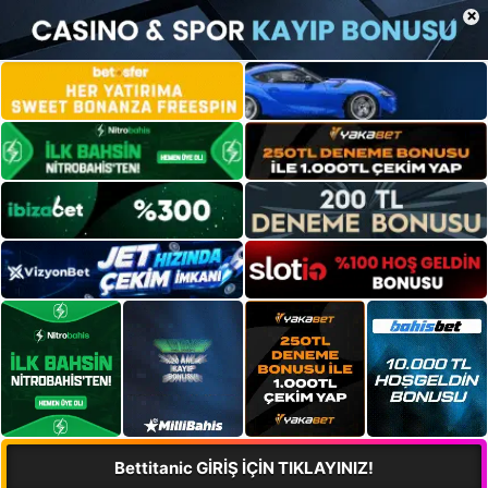
×
Bettitanic GİRİŞ İÇİN TIKLAYINIZ!