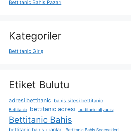
Bettitanic Bahis Pazarı
Kategoriler
Bettitanic Giriş
Etiket Bulutu
adresi bettitanic
bahis sitesi bettitanic
bettitanic adresi
Bettitanic
bettitanic altyapısı
Bettitanic Bahis
bettitanic bahis oranları
Bettitanic Bahis Seçenekleri