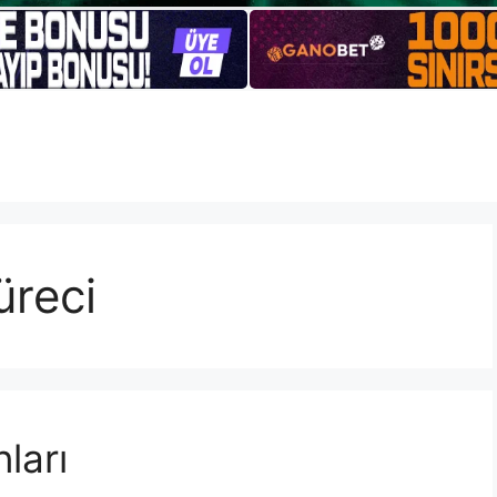
üreci
ları