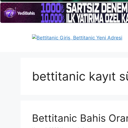
İçeriğe
atla
bettitanic kayıt s
Bettitanic Bahis Oran