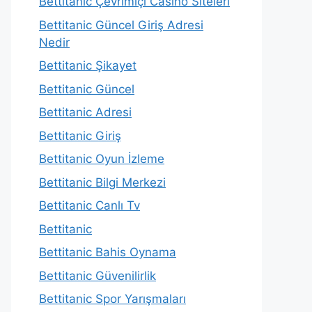
Bettitanic Çevrimiçi Casino Siteleri
Bettitanic Güncel Giriş Adresi
Nedir
Bettitanic Şikayet
Bettitanic Güncel
Bettitanic Adresi
Bettitanic Giriş
Bettitanic Oyun İzleme
Bettitanic Bilgi Merkezi
Bettitanic Canlı Tv
Bettitanic
Bettitanic Bahis Oynama
Bettitanic Güvenilirlik
Bettitanic Spor Yarışmaları