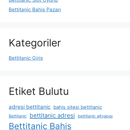
Bettitanic Bahis Pazarı
Kategoriler
Bettitanic Giriş
Etiket Bulutu
adresi bettitanic
bahis sitesi bettitanic
bettitanic adresi
Bettitanic
bettitanic altyapısı
Bettitanic Bahis