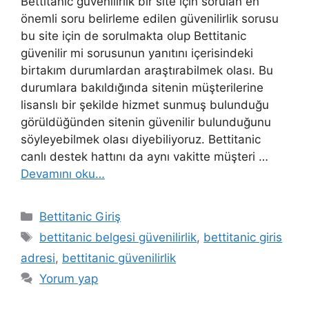
Bettitanic güvenilirlik bir site için sorulan en
önemli soru belirleme edilen güvenilirlik sorusu
bu site için de sorulmakta olup Bettitanic
güvenilir mi sorusunun yanıtını içerisindeki
birtakım durumlardan araştırabilmek olası. Bu
durumlara bakıldığında sitenin müşterilerine
lisanslı bir şekilde hizmet sunmuş bulunduğu
görüldüğünden sitenin güvenilir bulunduğunu
söyleyebilmek olası diyebiliyoruz. Bettitanic
canlı destek hattını da aynı vakitte müşteri …
Devamını oku…
Kategoriler
Bettitanic Giriş
Etiketler
bettitanic belgesi güvenilirlik
,
bettitanic giris
adresi
,
bettitanic güvenilirlik
Yorum yap