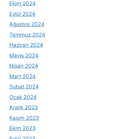
Ekim 2024
Eylül 2024
Ağustos 2024
Temmuz 2024
Haziran 2024
Mayıs 2024
Nisan 2024
Mart 2024
Şubat 2024
Ocak 2024
Aralık 2023
Kasım 2023
Ekim 2023
Eylül 2023