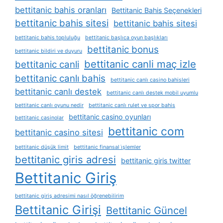
bettitanic bahis oranları
Bettitanic Bahis Seçenekleri
bettitanic bahis sitesi
bettitanic bahis sitesi
bettitanic bahis topluluğu
bettitanic başlıca oyun başlıkları
bettitanic bonus
bettitanic bildiri ve duyuru
bettitanic canli maç izle
bettitanic canli
bettitanic canlı bahis
bettitanic canlı casino bahisleri
bettitanic canlı destek
bettitanic canlı destek mobil uyumlu
bettitanic canlı oyunu nedir
bettitanic canlı rulet ve spor bahis
bettitanic casino oyunları
bettitanic casinolar
bettitanic com
bettitanic casino sitesi
bettitanic düşük limit
bettitanic finansal i̇şlemler
bettitanic giris adresi
bettitanic giris twitter
Bettitanic Giriş
bettitanic giriş adresimi nasıl öğrenebilirim
Bettitanic Girişi
Bettitanic Güncel