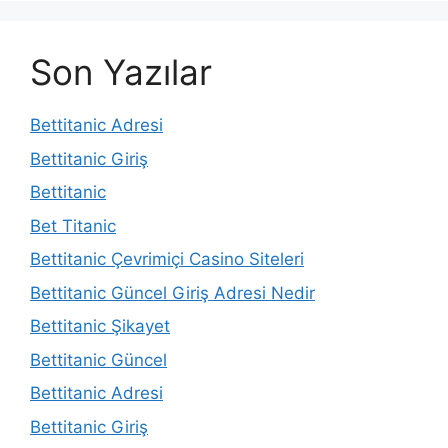
Son Yazılar
Bettitanic Adresi
Bettitanic Giriş
Bettitanic
Bet Titanic
Bettitanic Çevrimiçi Casino Siteleri
Bettitanic Güncel Giriş Adresi Nedir
Bettitanic Şikayet
Bettitanic Güncel
Bettitanic Adresi
Bettitanic Giriş