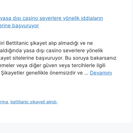
biri Bettitanic şikayet alıp almadığı ve ne
 aldığında yasa dışı casino severlere yönelik
 şikayet sitelerine başvuruyor. Bu soruya bakarsanız
emeler veya diğer güven veya tercihlerle ilgili
. Şikayetler genellikle önemsizdir ve …
Devamını
tırma
,
bettitanic şikayeti alındı ​​