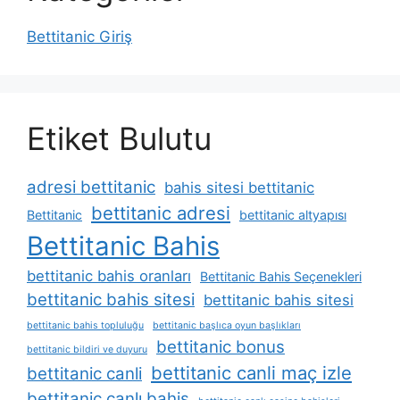
Bettitanic Giriş
Etiket Bulutu
adresi bettitanic
bahis sitesi bettitanic
bettitanic adresi
Bettitanic
bettitanic altyapısı
Bettitanic Bahis
bettitanic bahis oranları
Bettitanic Bahis Seçenekleri
bettitanic bahis sitesi
bettitanic bahis sitesi
bettitanic bahis topluluğu
bettitanic başlıca oyun başlıkları
bettitanic bonus
bettitanic bildiri ve duyuru
bettitanic canli maç izle
bettitanic canli
bettitanic canlı bahis