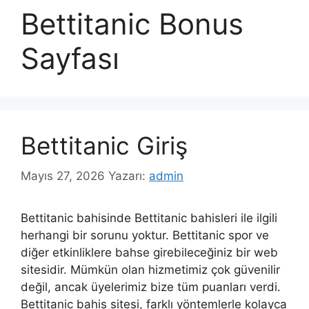
Bettitanic Bonus
Sayfası
Bettitanic Giriş
Mayıs 27, 2026
Yazarı:
admin
Bettitanic bahisinde Bettitanic bahisleri ile ilgili
herhangi bir sorunu yoktur. Bettitanic spor ve
diğer etkinliklere bahse girebileceğiniz bir web
sitesidir. Mümkün olan hizmetimiz çok güvenilir
değil, ancak üyelerimiz bize tüm puanları verdi.
Bettitanic bahis sitesi, farklı yöntemlerle kolayca