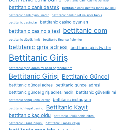
bettitanic canlı casino bahisleri
bettitanic canlı destek
bettitanic canlı destek mobil uyumlu
bettitanic canlı oyunu nedir
bettitanic canlı rulet ve spor bahis
bettitanic casino oyunları
bettitanic casinolar
bettitanic com
bettitanic casino sitesi
bettitanic düşük limit
bettitanic finansal i̇şlemler
bettitanic giris adresi
bettitanic giris twitter
Bettitanic Giriş
bettitanic giriş adresimi nasıl öğrenebilirim
Bettitanic Girişi
Bettitanic Güncel
bettitanic güncel adres
bettitanic güncel adresi
bettitanic güncel giriş adresi nedir
bettitanic güvenlir mi
bettitanic instagram
bettitanic hangi kanallar var
Bettitanic Kayıt
bettitanic i̇llegal casino
bettitanic kaç oldu
bettitanic köklü bahis sitesi
bettitanic lisans bilgisi
bettitanic lisanslı yayın