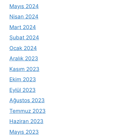
Mayıs 2024
Nisan 2024
Mart 2024
Şubat 2024
Ocak 2024
Aralık 2023
Kasım 2023
Ekim 2023
Eylül 2023
Ağustos 2023
Temmuz 2023
Haziran 2023
Mayıs 2023