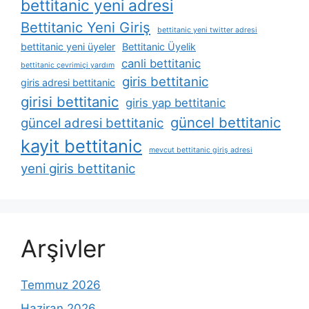
bettitanic yeni adresi
Bettitanic Yeni Giriş
bettitanic yeni twitter adresi
bettitanic yeni üyeler
Bettitanic Üyelik
canli bettitanic
bettitanic çevrimiçi yardım
giris bettitanic
giris adresi bettitanic
girisi bettitanic
giris yap bettitanic
güncel bettitanic
güncel adresi bettitanic
kayit bettitanic
mevcut bettitanic giriş adresi
yeni giris bettitanic
Arşivler
Temmuz 2026
Haziran 2026