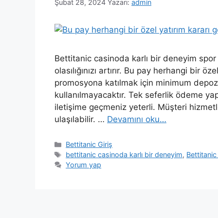
Şubat 28, 2024
Yazarı:
admin
Bettitanic casinoda karlı bir deneyim spor
olasılığınızı artırır. Bu pay herhangi bir ö
promosyona katılmak için minimum depozito
kullanılmayacaktır. Tek seferlik ödeme ya
iletişime geçmeniz yeterli. Müşteri hizmetl
ulaşılabilir. …
Devamını oku…
Kategoriler
Bettitanic Giriş
Etiketler
bettitanic casinoda karlı bir deneyim
,
Bettitanic
Yorum yap