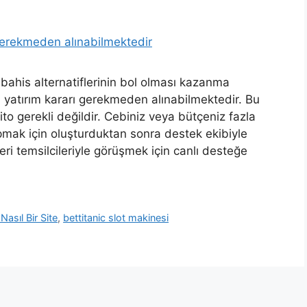
 bahis alternatiflerinin bol olması kazanma
zel yatırım kararı gerekmeden alınabilmektedir. Bu
 gerekli değildir. Cebiniz veya bütçeniz fazla
pmak için oluşturduktan sonra destek ekibiyle
eri temsilcileriyle görüşmek için canlı desteğe
 Nasıl Bir Site
,
bettitanic slot makinesi