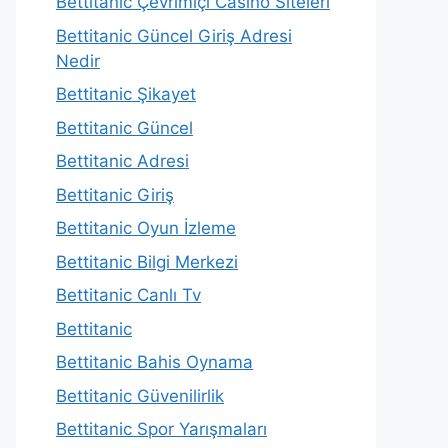
Bettitanic Çevrimiçi Casino Siteleri
Bettitanic Güncel Giriş Adresi
Nedir
Bettitanic Şikayet
Bettitanic Güncel
Bettitanic Adresi
Bettitanic Giriş
Bettitanic Oyun İzleme
Bettitanic Bilgi Merkezi
Bettitanic Canlı Tv
Bettitanic
Bettitanic Bahis Oynama
Bettitanic Güvenilirlik
Bettitanic Spor Yarışmaları