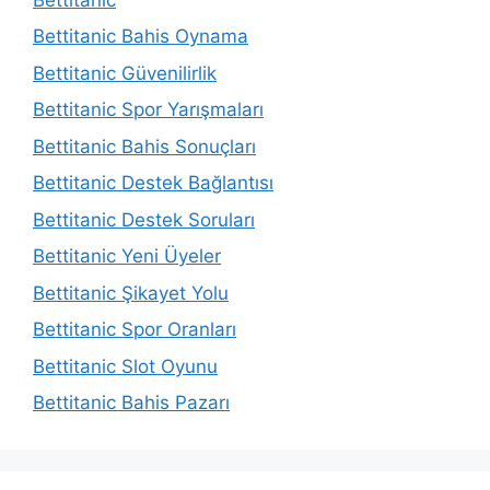
Bettitanic Bahis Oynama
Bettitanic Güvenilirlik
Bettitanic Spor Yarışmaları
Bettitanic Bahis Sonuçları
Bettitanic Destek Bağlantısı
Bettitanic Destek Soruları
Bettitanic Yeni Üyeler
Bettitanic Şikayet Yolu
Bettitanic Spor Oranları
Bettitanic Slot Oyunu
Bettitanic Bahis Pazarı