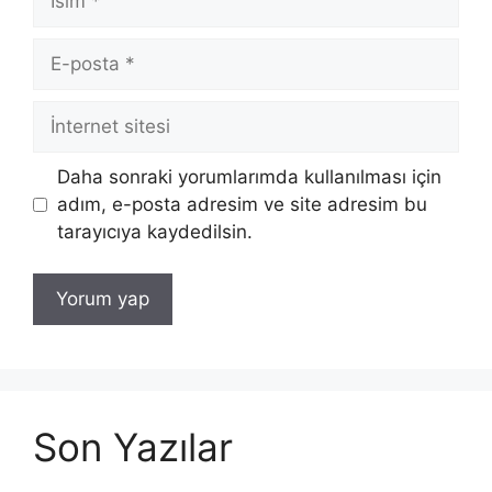
E-
posta
İnternet
sitesi
Daha sonraki yorumlarımda kullanılması için
adım, e-posta adresim ve site adresim bu
tarayıcıya kaydedilsin.
Son Yazılar