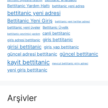
bettitanic uygulama rahatlığı
Bettitanic Yardım Hattı
bettitanic yeni adres
bettitanic yeni adresi
Bettitanic Yeni Giriş
bettitanic yeni twitter adresi
bettitanic yeni üyeler
Bettitanic Üyelik
canli bettitanic
bettitanic çevrimiçi yardım
giris bettitanic
giris adresi bettitanic
girisi bettitanic
giris yap bettitanic
güncel bettitanic
güncel adresi bettitanic
kayit bettitanic
mevcut bettitanic giriş adresi
yeni giris bettitanic
Arşivler