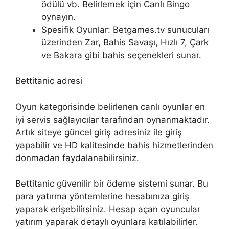
ödülü vb. Belirlemek için Canlı Bingo
oynayın.
Spesifik Oyunlar: Betgames.tv sunucuları
üzerinden Zar, Bahis Savaşı, Hızlı 7, Çark
ve Bakara gibi bahis seçenekleri sunar.
Bettitanic adresi
Oyun kategorisinde belirlenen canlı oyunlar en
iyi servis sağlayıcılar tarafından oynanmaktadır.
Artık siteye güncel giriş adresiniz ile giriş
yapabilir ve HD kalitesinde bahis hizmetlerinden
donmadan faydalanabilirsiniz.
Bettitanic güvenilir bir ödeme sistemi sunar. Bu
para yatırma yöntemlerine hesabınıza giriş
yaparak erişebilirsiniz. Hesap açan oyuncular
yatırım yaparak detaylı oyunlara katılabilirler.