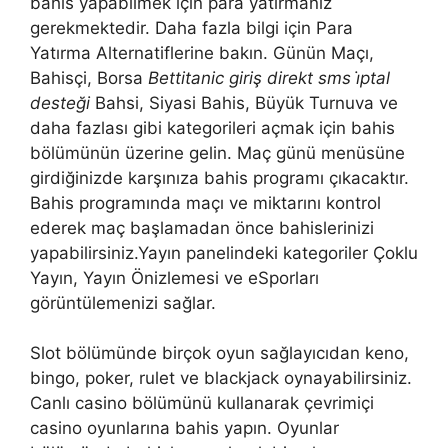
bahis yapabilmek için para yatırmanız
gerekmektedir. Daha fazla bilgi için Para
Yatırma Alternatiflerine bakın. Günün Maçı,
Bahisçi, Borsa
Bettitanic giriş direkt sms i̇ptal
desteği
Bahsi, Siyasi Bahis, Büyük Turnuva ve
daha fazlası gibi kategorileri açmak için bahis
bölümünün üzerine gelin. Maç günü menüsüne
girdiğinizde karşınıza bahis programı çıkacaktır.
Bahis programında maçı ve miktarını kontrol
ederek maç başlamadan önce bahislerinizi
yapabilirsiniz.Yayın panelindeki kategoriler Çoklu
Yayın, Yayın Önizlemesi ve eSporları
görüntülemenizi sağlar.
Slot bölümünde birçok oyun sağlayıcıdan keno,
bingo, poker, rulet ve blackjack oynayabilirsiniz.
Canlı casino bölümünü kullanarak çevrimiçi
casino oyunlarına bahis yapın. Oyunlar