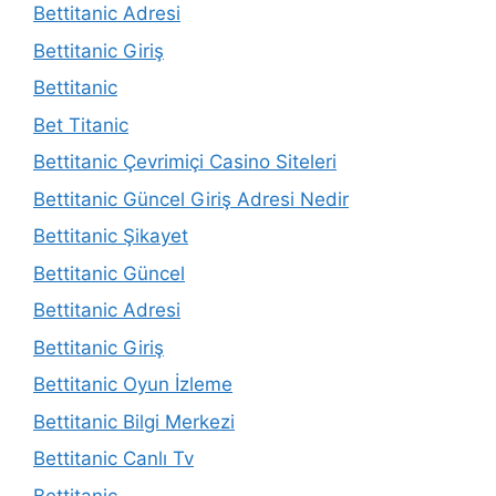
Bettitanic Adresi
Bettitanic Giriş
Bettitanic
Bet Titanic
Bettitanic Çevrimiçi Casino Siteleri
Bettitanic Güncel Giriş Adresi Nedir
Bettitanic Şikayet
Bettitanic Güncel
Bettitanic Adresi
Bettitanic Giriş
Bettitanic Oyun İzleme
Bettitanic Bilgi Merkezi
Bettitanic Canlı Tv
Bettitanic