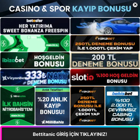
×
Bettitanic GİRİŞ İÇİN TIKLAYINIZ!