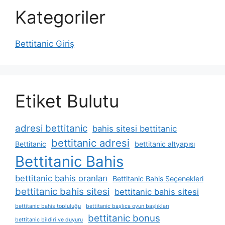
Kategoriler
Bettitanic Giriş
Etiket Bulutu
adresi bettitanic
bahis sitesi bettitanic
bettitanic adresi
Bettitanic
bettitanic altyapısı
Bettitanic Bahis
bettitanic bahis oranları
Bettitanic Bahis Seçenekleri
bettitanic bahis sitesi
bettitanic bahis sitesi
bettitanic bahis topluluğu
bettitanic başlıca oyun başlıkları
bettitanic bonus
bettitanic bildiri ve duyuru