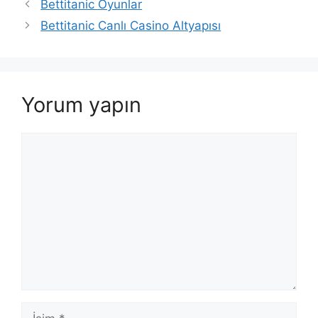
Bettitanic Oyunlar
Bettitanic Canlı Casino Altyapısı
Yorum yapın
Yorum
İsim