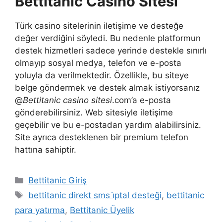
Bettitanic Casino Sitesi
Türk casino sitelerinin iletişime ve desteğe
değer verdiğini söyledi. Bu nedenle platformun
destek hizmetleri sadece yerinde destekle sınırlı
olmayıp sosyal medya, telefon ve e-posta
yoluyla da verilmektedir. Özellikle, bu siteye
belge göndermek ve destek almak istiyorsanız
@
Bettitanic casino sitesi
.com’a e-posta
gönderebilirsiniz. Web sitesiyle iletişime
geçebilir ve bu e-postadan yardım alabilirsiniz.
Site ayrıca desteklenen bir premium telefon
hattına sahiptir.
Kategoriler
Bettitanic Giriş
Etiketler
bettitanic direkt sms i̇ptal desteği
,
bettitanic
para yatırma
,
Bettitanic Üyelik