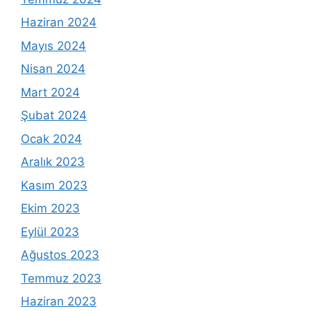
Haziran 2024
Mayıs 2024
Nisan 2024
Mart 2024
Şubat 2024
Ocak 2024
Aralık 2023
Kasım 2023
Ekim 2023
Eylül 2023
Ağustos 2023
Temmuz 2023
Haziran 2023