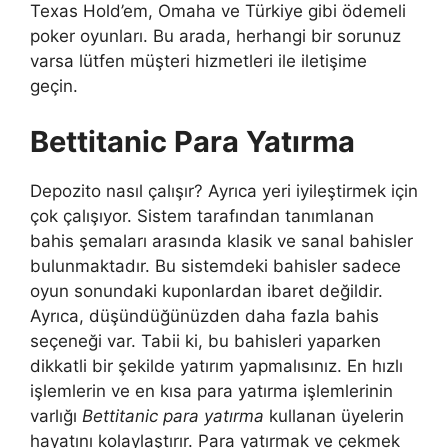
Texas Hold’em, Omaha ve Türkiye gibi ödemeli
poker oyunları. Bu arada, herhangi bir sorunuz
varsa lütfen müşteri hizmetleri ile iletişime
geçin.
Bettitanic Para Yatırma
Depozito nasıl çalışır? Ayrıca yeri iyileştirmek için
çok çalışıyor. Sistem tarafından tanımlanan
bahis şemaları arasında klasik ve sanal bahisler
bulunmaktadır. Bu sistemdeki bahisler sadece
oyun sonundaki kuponlardan ibaret değildir.
Ayrıca, düşündüğünüzden daha fazla bahis
seçeneği var. Tabii ki, bu bahisleri yaparken
dikkatli bir şekilde yatırım yapmalısınız. En hızlı
işlemlerin ve en kısa para yatırma işlemlerinin
varlığı
Bettitanic para yatırma
kullanan üyelerin
hayatını kolaylaştırır. Para yatırmak ve çekmek