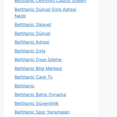
Bettitanic Çevrimiçi Casino Siteleri
Bettitanic Güncel Giriş Adresi
Nedir
Bettitanic Şikayet
Bettitanic Güncel
Bettitanic Adresi
Bettitanic Giriş
Bettitanic Oyun İzleme
Bettitanic Bilgi Merkezi
Bettitanic Canlı Tv
Bettitanic
Bettitanic Bahis Oynama
Bettitanic Güvenilirlik
Bettitanic Spor Yarışmaları