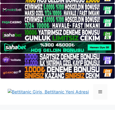
İçeriğe
atla
Menü