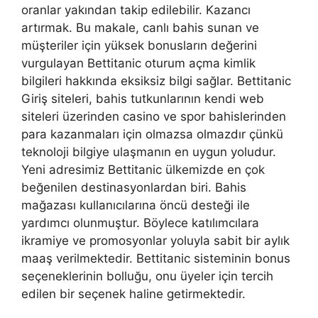
oranlar yakından takip edilebilir. Kazancı
artırmak. Bu makale, canlı bahis sunan ve
müşteriler için yüksek bonusların değerini
vurgulayan Bettitanic oturum açma kimlik
bilgileri hakkında eksiksiz bilgi sağlar. Bettitanic
Giriş siteleri, bahis tutkunlarının kendi web
siteleri üzerinden casino ve spor bahislerinden
para kazanmaları için olmazsa olmazdır çünkü
teknoloji bilgiye ulaşmanın en uygun yoludur.
Yeni adresimiz Bettitanic ülkemizde en çok
beğenilen destinasyonlardan biri. Bahis
mağazası kullanıcılarına öncü desteği ile
yardımcı olunmuştur. Böylece katılımcılara
ikramiye ve promosyonlar yoluyla sabit bir aylık
maaş verilmektedir. Bettitanic sisteminin bonus
seçeneklerinin bolluğu, onu üyeler için tercih
edilen bir seçenek haline getirmektedir.