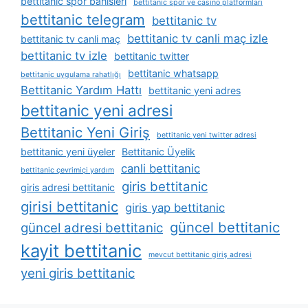
bettitanic spor bahisleri
bettitanic spor ve casino platformları
bettitanic telegram
bettitanic tv
bettitanic tv canli maç izle
bettitanic tv canli maç
bettitanic tv izle
bettitanic twitter
bettitanic whatsapp
bettitanic uygulama rahatlığı
Bettitanic Yardım Hattı
bettitanic yeni adres
bettitanic yeni adresi
Bettitanic Yeni Giriş
bettitanic yeni twitter adresi
bettitanic yeni üyeler
Bettitanic Üyelik
canli bettitanic
bettitanic çevrimiçi yardım
giris bettitanic
giris adresi bettitanic
girisi bettitanic
giris yap bettitanic
güncel bettitanic
güncel adresi bettitanic
kayit bettitanic
mevcut bettitanic giriş adresi
yeni giris bettitanic