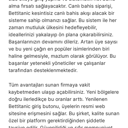
alma fırsatı sağlayacaktır. Canlı bahis siparişi,
Bettitanic kesintisiz canlı bahis akışı alacak bir
sisteme sahip olmanızı sağlar. Bu sistem ile her
zaman mutluluk ülkesini hedefleyebilir,
ideallerinizi yakalayıp ön plana çıkarabilirsiniz.
Başarılarınızın devamını dileriz. Artan üye sayısı
ve bu yeni çağın en popüler isimlerinden biri
haline gelmesiyle, mazlum olarak görülüyor. Bu
başarılar yetenekli yöneticiler ve çalışanlar
tarafından desteklenmektedir.
Tüm avantajları sunan firmaya vakit
kaybetmeden ulaşıp açabilirsiniz. Yeni bölgelere
doğru ilerledikçe bu oranlar arttı. Yenilenen
Bettitanic giriş butonu, üyelerin resmi web
sitesine erişmesini sağlar. Bu şirket, kalite sunan
özel bir platform gerektirdiğinden şiddetle
tavsiye edilir. Güvenilirliği ve sıfır memnuniyet