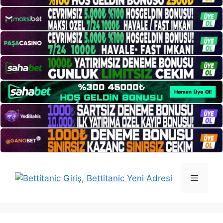
İçeriğe
atla
Menü