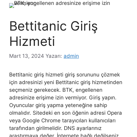
Bettitanic Giriş
Hizmeti
Mart 13, 2024
Yazarı:
admin
Bettitanic giriş hizmeti giriş sorununu çözmek
için adresinizi yeni Bettitanic giriş hizmetinden
seçmeniz gerekecek. BTK, engellenen
adresinize erişime izin vermiyor. Giriş yapın.
Oyuncular giriş yapma yeteneğine sahip
olmalıdır. Sitedeki en son öğenin adresi Opera
veya Google Chrome tarayıcıları kullanıcıları
tarafından girilmelidir. DNS ayarlarınız
araştırmaya değer. İnternete bağlı değilseniz