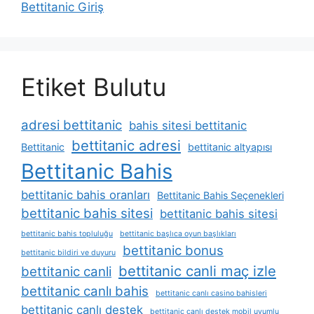
Bettitanic Giriş
Etiket Bulutu
adresi bettitanic
bahis sitesi bettitanic
bettitanic adresi
Bettitanic
bettitanic altyapısı
Bettitanic Bahis
bettitanic bahis oranları
Bettitanic Bahis Seçenekleri
bettitanic bahis sitesi
bettitanic bahis sitesi
bettitanic bahis topluluğu
bettitanic başlıca oyun başlıkları
bettitanic bonus
bettitanic bildiri ve duyuru
bettitanic canli maç izle
bettitanic canli
bettitanic canlı bahis
bettitanic canlı casino bahisleri
bettitanic canlı destek
bettitanic canlı destek mobil uyumlu