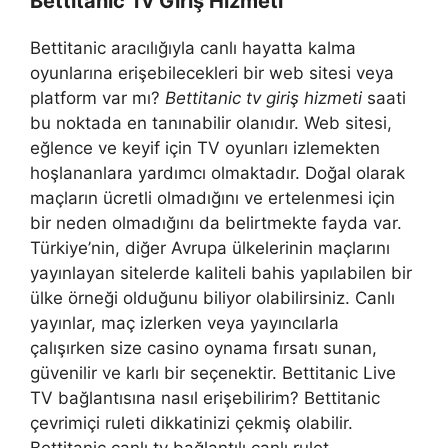
Bettitanic Tv Giriş Hizmeti
Bettitanic aracılığıyla canlı hayatta kalma
oyunlarına erişebilecekleri bir web sitesi veya
platform var mı?
Bettitanic tv giriş hizmeti
saati
bu noktada en tanınabilir olanıdır. Web sitesi,
eğlence ve keyif için TV oyunları izlemekten
hoşlananlara yardımcı olmaktadır. Doğal olarak
maçların ücretli olmadığını ve ertelenmesi için
bir neden olmadığını da belirtmekte fayda var.
Türkiye’nin, diğer Avrupa ülkelerinin maçlarını
yayınlayan sitelerde kaliteli bahis yapılabilen bir
ülke örneği olduğunu biliyor olabilirsiniz. Canlı
yayınlar, maç izlerken veya yayıncılarla
çalışırken size casino oynama fırsatı sunan,
güvenilir ve karlı bir seçenektir. Bettitanic Live
TV bağlantısına nasıl erişebilirim? Bettitanic
çevrimiçi ruleti dikkatinizi çekmiş olabilir.
Bettitanic canlı tv bağlantılı canlı rulet