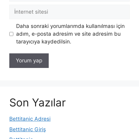
İnternet
sitesi
Daha sonraki yorumlarımda kullanılması için
adım, e-posta adresim ve site adresim bu
tarayıcıya kaydedilsin.
Son Yazılar
Bettitanic Adresi
Bettitanic Giriş