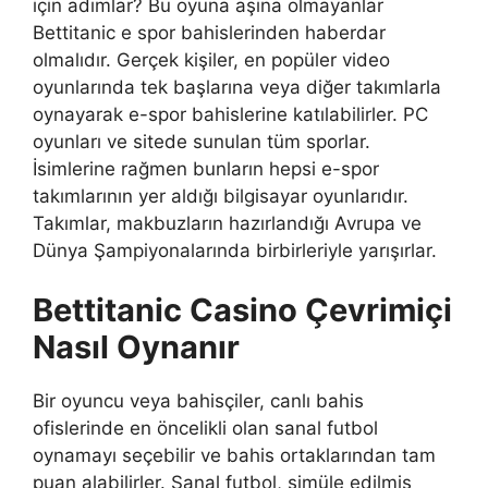
için adımlar? Bu oyuna aşina olmayanlar
Bettitanic e spor bahislerinden haberdar
olmalıdır. Gerçek kişiler, en popüler video
oyunlarında tek başlarına veya diğer takımlarla
oynayarak e-spor bahislerine katılabilirler. PC
oyunları ve sitede sunulan tüm sporlar.
İsimlerine rağmen bunların hepsi e-spor
takımlarının yer aldığı bilgisayar oyunlarıdır.
Takımlar, makbuzların hazırlandığı Avrupa ve
Dünya Şampiyonalarında birbirleriyle yarışırlar.
Bettitanic Casino Çevrimiçi
Nasıl Oynanır
Bir oyuncu veya bahisçiler, canlı bahis
ofislerinde en öncelikli olan sanal futbol
oynamayı seçebilir ve bahis ortaklarından tam
puan alabilirler. Sanal futbol, ​​simüle edilmiş