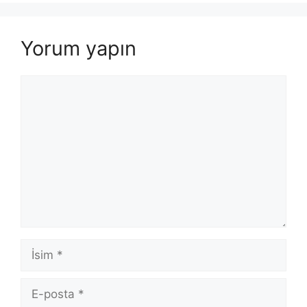
Yorum yapın
Yorum
İsim
E-
posta